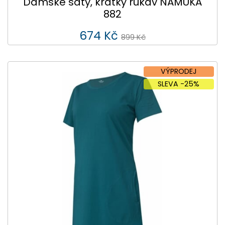
Dámské šaty, krátký rukáv NAMUKA
882
674 Kč
899 Kč
VÝPRODEJ
SLEVA -25%