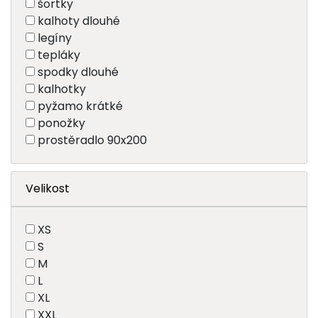
šortky
kalhoty dlouhé
legíny
tepláky
spodky dlouhé
kalhotky
pyžamo krátké
ponožky
prostěradlo 90x200
Velikost
XS
S
M
L
XL
XXL