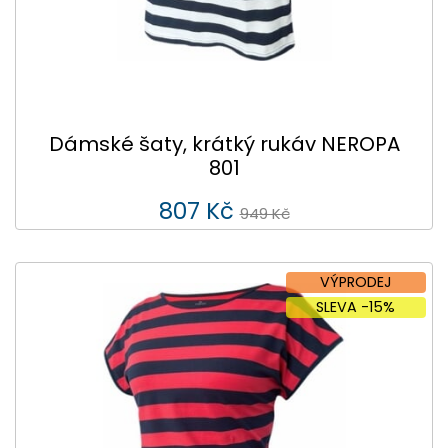
Dámské šaty, krátký rukáv NEROPA
801
807 Kč
949 Kč
VÝPRODEJ
SLEVA -15%