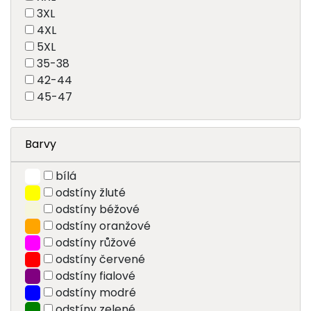
3XL
4XL
5XL
35-38
42-44
45-47
Barvy
bílá
odstíny žluté
odstíny béžové
odstíny oranžové
odstíny růžové
odstíny červené
odstíny fialové
odstíny modré
odstíny zelené