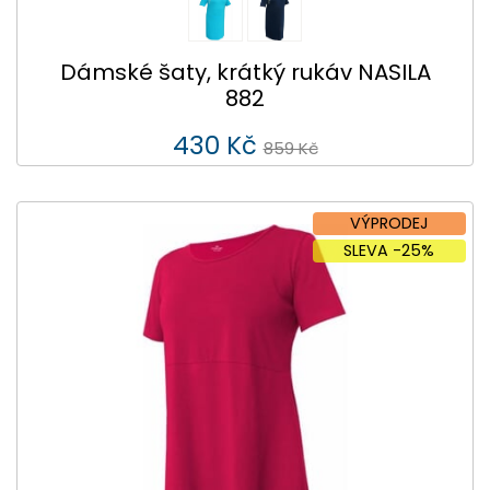
Dámské šaty, krátký rukáv NASILA
882
430 Kč
859 Kč
VÝPRODEJ
SLEVA -25%