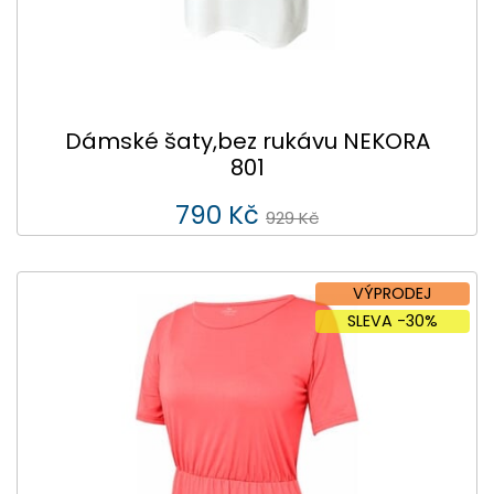
Dámské šaty,bez rukávu NEKORA
801
790 Kč
929 Kč
VÝPRODEJ
SLEVA -30%