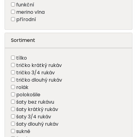
funkční
merino vlna
přírodní
Sortiment
tílko
tričko krátký rukáv
tričko 3/4 rukáv
tričko dlouhý rukáv
rolák
polokošile
šaty bez rukávu
šaty krátký rukáv
šaty 3/4 rukáv
šaty dlouhý rukáv
sukně