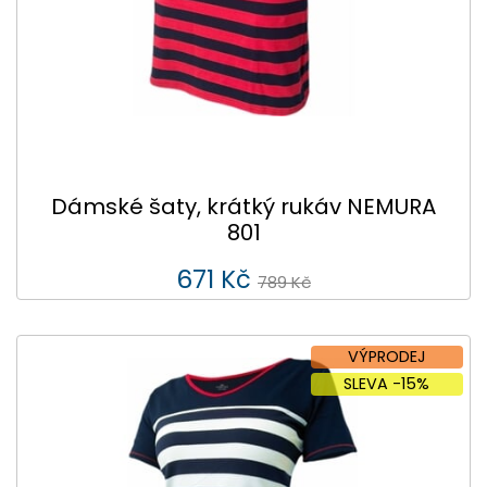
Dámské šaty, krátký rukáv NEMURA
801
671 Kč
789 Kč
VÝPRODEJ
SLEVA -15%