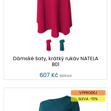
Dámské šaty, krátký rukáv NATELA
801
607 Kč
809 Kč
VÝPRODEJ
SLEVA -15%