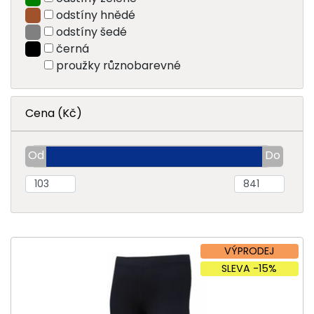
odstíny hnědé
odstíny šedé
černá
proužky různobarevné
Cena (Kč)
VÝPRODEJ
SLEVA -15%