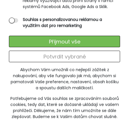
reklamy využívající data první strany v rámci
VÝPRODEJ
systémů Facebook Ads, Google Ads a Sklik.
SLEVA -50%
Souhlas s personalizovanou reklamou a
využitím dat pro remarketing
Přijmout vše
Potvrdit vybrané
Abychom Vám umožnili co nejlepší zážitek z
nakupování, aby vše fungovalo jak má, abychom si
pamatovali Vaše preference, nastavení, obsah košíku
a spoustu dalších maličkostí.
Potřebujeme od Vás souhlas se zpracováním souborů
cookies, tedy dat, které se dočasně ukládají ve vašem
prohlížeči. Děkujeme, že nám tím umožníte se dále
zlepšovat. Budeme se k Vašim datům chovat slušně.