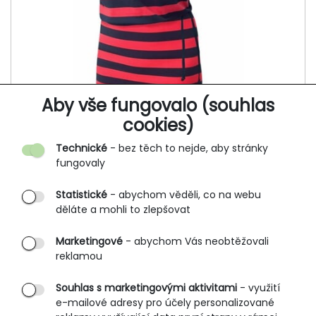
Aby vše fungovalo (souhlas
cookies)
Technické
- bez těch to nejde, aby stránky
fungovaly
Statistické
- abychom věděli, co na webu
děláte a mohli to zlepšovat
Dámské šaty, krátký rukáv NEROPA
802
Marketingové
- abychom Vás neobtěžovali
reklamou
807 Kč
949 Kč
Souhlas s marketingovými aktivitami
- využití
e-mailové adresy pro účely personalizované