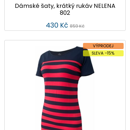
Dámské šaty, krátký rukáv NELENA
802
430 Kč
859 Kč
VÝPRODEJ
SLEVA -15%