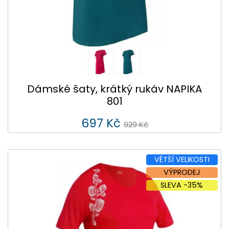
Dámské šaty, krátký rukáv NAPIKA
801
697 Kč
929 Kč
VĚTŠÍ VELIKOSTI
VÝPRODEJ
SLEVA -35%