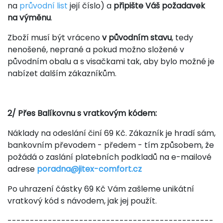
na
průvodní list
její číslo) a
připište Váš požadavek
na výměnu
.
Zboží musí být vráceno
v původním stavu
, tedy
nenošené, neprané a pokud možno složené v
původním obalu a s visačkami tak, aby bylo možné je
nabízet dalším zákazníkům.
2/ Přes Balíkovnu s vratkovým kódem:
Náklady na odeslání činí 69 Kč. Zákazník je hradí sám,
bankovním převodem - předem - tím způsobem, že
požádá o zaslání platebních podkladů na e-mailové
adrese
poradna@jitex-comfort.cz
Po uhrazení částky 69 Kč Vám zašleme unikátní
vratkový kód s návodem, jak jej použít.
----------------------------------------------