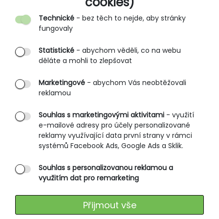
cookies)
Kontakt
Technické
- bez těch to nejde, aby stránky
O nás
fungovaly
Partnerské prodejny
Statistické
- abychom věděli, co na webu
B2B vstup
děláte a mohli to zlepšovat
PRŮVODCE NAKUPOVÁNÍM
Marketingové
- abychom Vás neobtěžovali
reklamou
Obchodní podmínky
Rozměrové tabulky
Souhlas s marketingovými aktivitami
- využití
e-mailové adresy pro účely personalizované
Způsoby doručení
reklamy využívající data první strany v rámci
Ochrana osobních údajů
systémů Facebook Ads, Google Ads a Sklik.
Souhlas s personalizovanou reklamou a
SLUŽBY ZÁKAZNÍKŮM
využitím dat pro remarketing
Údržba oblečení
Přijmout vše
Vrácení zboží