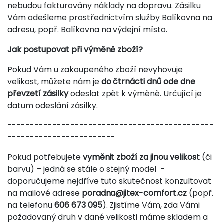
nebudou fakturovány náklady na dopravu. Zásilku
Vám odešleme prostřednictvím služby Balíkovna na
adresu, popř. Balíkovna na výdejní místo.
Jak postupovat při výměně zboží?
Pokud Vám u zakoupeného zboží nevyhovuje
velikost, můžete nám je
do čtrnácti dnů ode dne
převzetí zásilky
odeslat zpět k výměně. Určující je
datum odeslání zásilky.
----------------------------------------------
------------------------
Pokud potřebujete
vyměnit zboží za jinou velikost
(či
barvu) – jedná se stále o stejný model -
doporučujeme nejdříve tuto skutečnost konzultovat
na mailové adrese
poradna@jitex-comfort.cz
(popř.
na telefonu
606 673 095
). Zjistíme Vám, zda Vámi
požadovaný druh v dané velikosti máme skladem a