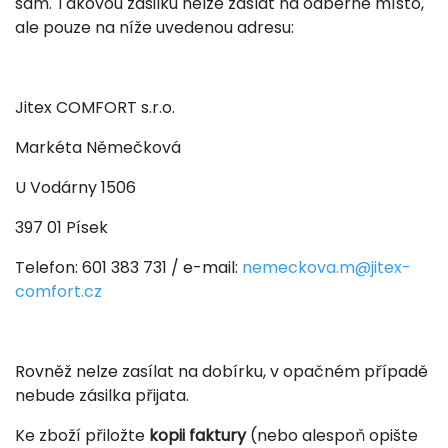
sám. Takovou zásilku nelze zaslat na odběrné místo,
ale pouze na níže uvedenou adresu:
Jitex COMFORT s.r.o.
Markéta Němečková
U Vodárny 1506
397 01 Písek
Telefon: 601 383 731 / e-mail:
nemeckova.m@jitex-
comfort.cz
Rovněž nelze zasílat na dobírku, v opačném případě
nebude zásilka přijata.
Ke zboží přiložte
kopii faktury
(nebo alespoň opište