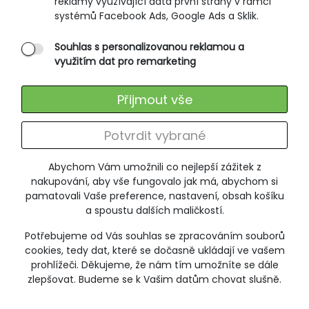
reklamy využívající data první strany v rámci
systémů Facebook Ads, Google Ads a Sklik.
Souhlas s personalizovanou reklamou a
využitím dat pro remarketing
Přijmout vše
Potvrdit vybrané
Abychom Vám umožnili co nejlepší zážitek z
nakupování, aby vše fungovalo jak má, abychom si
pamatovali Vaše preference, nastavení, obsah košíku
a spoustu dalších maličkostí.
Funkční pánské spodky, dlouhé
Potřebujeme od Vás souhlas se zpracováním souborů
BOSEN 981
cookies, tedy dat, které se dočasně ukládají ve vašem
prohlížeči. Děkujeme, že nám tím umožníte se dále
539 Kč
zlepšovat. Budeme se k Vašim datům chovat slušně.