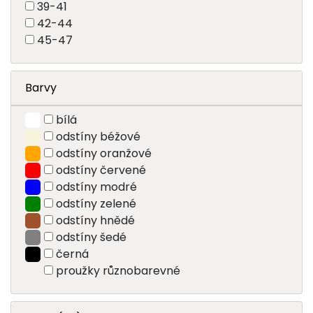
39-41
42-44
45-47
Barvy
bílá
odstíny béžové
odstíny oranžové
odstíny červené
odstíny modré
odstíny zelené
odstíny hnědé
odstíny šedé
černá
proužky různobarevné