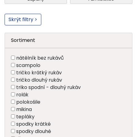
Skrýt filtry >
Sortiment
nátělník bez rukávů
scampolo
tričko krátký rukáv
tričko dlouhý rukáv
triko spodní - dlouhý rukáv
rolák
polokošile
mikina
tepláky
spodky krátké
spodky dlouhé