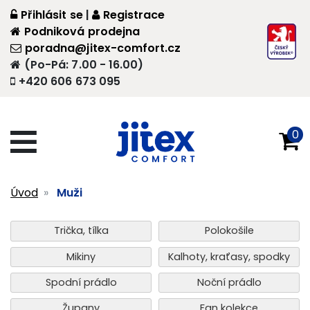
Přihlásit se
|
Registrace
Podniková prodejna
poradna@jitex-comfort.cz
(Po-Pá: 7.00 - 16.00)
+420 606 673 095
0
Úvod
Muži
Trička, tílka
Polokošile
Mikiny
Kalhoty, kraťasy, spodky
Spodní prádlo
Noční prádlo
Župany
Fan kolekce