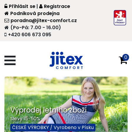
Přihlásit se
|
Registrace
Podniková prodejna
poradna@jitex-comfort.cz
(Po-Pá: 7.00 - 16.00)
+420 606 673 095
0
Výprodej letního zboží
Slevy 15-50%
ČESKÉ VÝROBKY / Vyrobeno v Písku