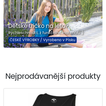
Dětské tričko na léto?
Rychleschnoucí, z funkčního materiálu ;)
ČESKÉ VÝROBKY / Vyrobeno v Písku
Nejprodávanější produkty