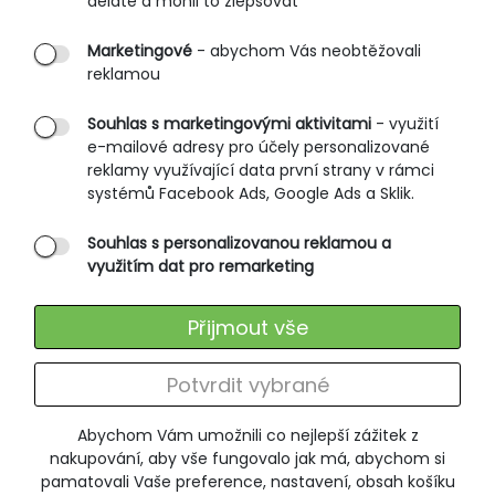
děláte a mohli to zlepšovat
PRŮVODCE NAKUPOVÁNÍM
Marketingové
- abychom Vás neobtěžovali
reklamou
Obchodní podmínky
Rozměrové tabulky
Souhlas s marketingovými aktivitami
- využití
e-mailové adresy pro účely personalizované
Způsoby doručení
reklamy využívající data první strany v rámci
Ochrana osobních údajů
systémů Facebook Ads, Google Ads a Sklik.
Souhlas s personalizovanou reklamou a
SLUŽBY ZÁKAZNÍKŮM
využitím dat pro remarketing
Údržba oblečení
Přijmout vše
Vrácení zboží
Výměna zboží
Potvrdit vybrané
Reklamace
Abychom Vám umožnili co nejlepší zážitek z
ODEBÍRÁNÍ NEWSLETTERU
nakupování, aby vše fungovalo jak má, abychom si
pamatovali Vaše preference, nastavení, obsah košíku