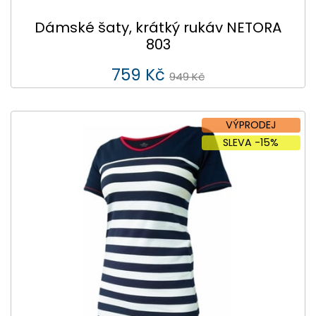
Dámské šaty, krátký rukáv NETORA
803
759 Kč
949 Kč
VÝPRODEJ
SLEVA -15%