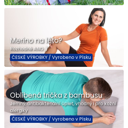
Merino na léto?
Rozhodně ANO ;)
ČESKÉ VÝROBKY / Vyrobeno v Písku
Oblíbená trička z bambusu
Jemný, antibakteriální úplet, vhodný i pro kožní
alergiky
ČESKÉ VÝROBKY / Vyrobeno v Písku