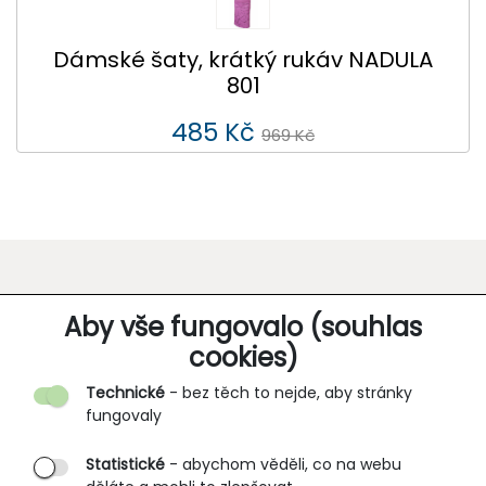
Dámské šaty, krátký rukáv NADULA
801
485 Kč
969 Kč
O SPOLEČNOSTI
Aby vše fungovalo (souhlas
cookies)
Kontakt
Technické
- bez těch to nejde, aby stránky
O nás
fungovaly
Partnerské prodejny
Statistické
- abychom věděli, co na webu
B2B vstup