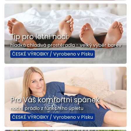
Tip pro letní noci:
hladká chladivá prostěradla - velký výběr barev
ČESKÉ VÝROBKY / Vyrobeno v Písku
Pro Váš komfortní spánek
noční prádlo z funkčního úpletu
ČESKÉ VÝROBKY / Vyrobeno v Písku