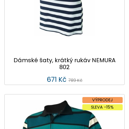
Dámské šaty, krátký rukáv NEMURA
802
671 Kč
789 Kč
VÝPRODEJ
SLEVA -15%