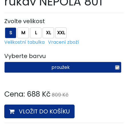
rukáv NEPOLA 801
Zvolte velikost
S
M
L
XL
XXL
Velikostní tabulka
Vracení zboží
Vyberte barvu
proužek
Cena:
688
Kč
809 Kč
VLOŽIT DO KOŠÍKU