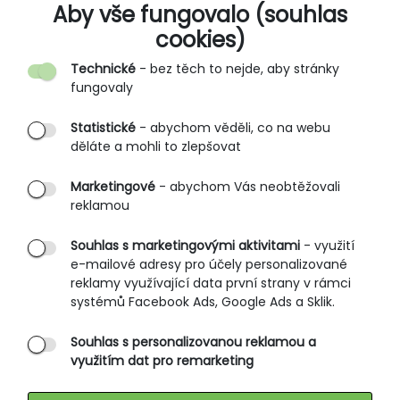
O SPOLEČNOSTI
Aby vše fungovalo (souhlas
cookies)
Kontakt
Technické
- bez těch to nejde, aby stránky
O nás
fungovaly
Partnerské prodejny
Statistické
- abychom věděli, co na webu
B2B vstup
děláte a mohli to zlepšovat
PRŮVODCE NAKUPOVÁNÍM
Marketingové
- abychom Vás neobtěžovali
reklamou
Obchodní podmínky
Rozměrové tabulky
Souhlas s marketingovými aktivitami
- využití
e-mailové adresy pro účely personalizované
Způsoby doručení
reklamy využívající data první strany v rámci
Ochrana osobních údajů
systémů Facebook Ads, Google Ads a Sklik.
Souhlas s personalizovanou reklamou a
SLUŽBY ZÁKAZNÍKŮM
využitím dat pro remarketing
Údržba oblečení