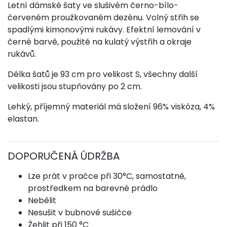
Letní dámské šaty ve slušivém černo-bílo-
červeném proužkovaném dezénu. Volný střih se
spadlými kimonovými rukávy. Efektní lemování v
černé barvě, použité na kulatý výstřih a okraje
rukávů.
Délka šatů je 93 cm pro velikost S, všechny další
velikosti jsou stupňovány po 2 cm.
Lehký, příjemný materiál má složení 96% viskóza, 4%
elastan.
DOPORUČENÁ ÚDRŽBA
Lze prát v pračce při 30°C, samostatně,
prostředkem na barevné prádlo
Nebělit
Nesušit v bubnové sušičce
Žehlit při 150 °C