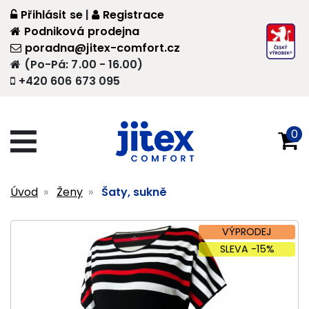
Přihlásit se
|
Registrace
Podniková prodejna
poradna@jitex-comfort.cz
(Po-Pá: 7.00 - 16.00)
+420 606 673 095
0
Úvod
Ženy
Šaty, sukně
VÝPRODEJ
SLEVA -15%