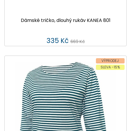
Dámské tričko, dlouhý rukáv KANEA 801
335 Kč
669 Kč
VÝPRODEJ
SLEVA -15%