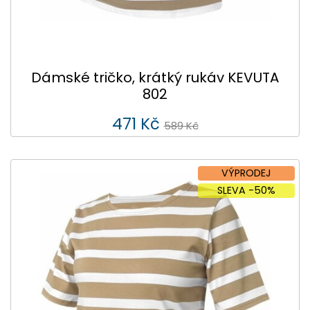
Dámské tričko, krátký rukáv KEVUTA
802
471 Kč
589 Kč
VÝPRODEJ
SLEVA -50%