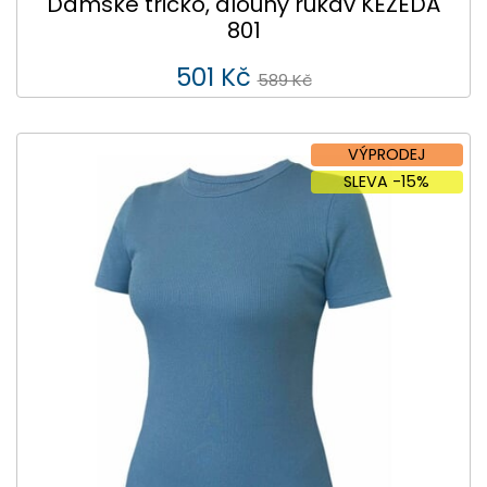
Dámské tričko, dlouhý rukáv KEZEDA
801
501 Kč
589 Kč
VÝPRODEJ
SLEVA -15%