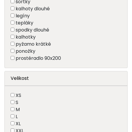
šortky
kalhoty dlouhé
legíny
tepláky
spodky dlouhé
kalhotky
pyžamo krátké
ponožky
prostěradlo 90x200
Velikost
XS
S
M
L
XL
XXL