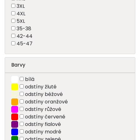
3XL
4XL
5XL
35-38
42-44
45-47
Barvy
bílá
odstíny žluté
odstíny béžové
odstíny oranžové
odstíny růžové
odstíny červené
odstíny fialové
odstíny modré
odstíny zelené