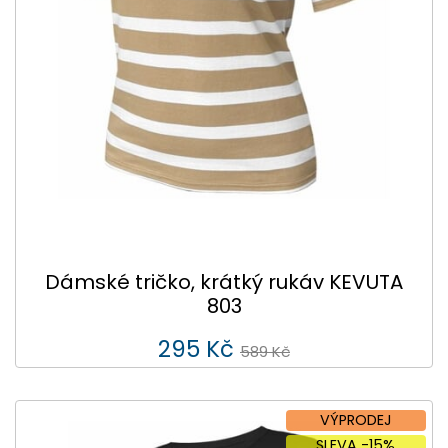
Dámské tričko, krátký rukáv KEVUTA
803
295 Kč
589 Kč
VÝPRODEJ
SLEVA -15%