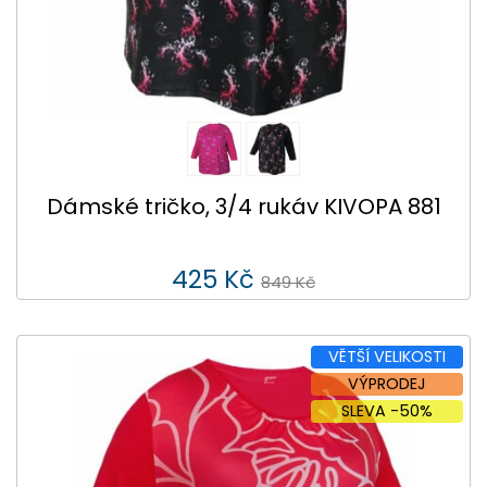
Dámské tričko, 3/4 rukáv KIVOPA 881
425 Kč
849 Kč
VĚTŠÍ VELIKOSTI
VÝPRODEJ
SLEVA -50%