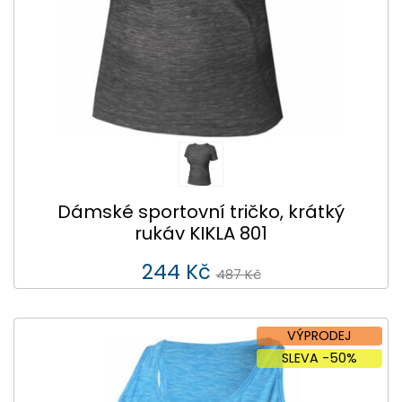
Dámské sportovní tričko, krátký
rukáv KIKLA 801
244 Kč
487 Kč
VÝPRODEJ
SLEVA -50%