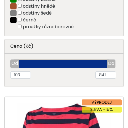
odstíny hnědé
odstíny šedé
černá
proužky různobarevné
Cena (Kč)
VÝPRODEJ
SLEVA -15%