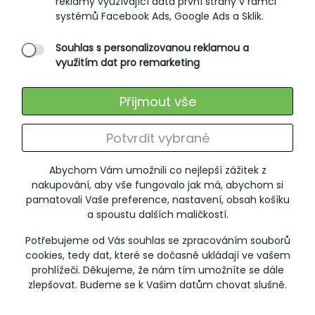
reklamy využívající data první strany v rámci
VÝPRODEJ
systémů Facebook Ads, Google Ads a Sklik.
SLEVA -20%
Souhlas s personalizovanou reklamou a
využitím dat pro remarketing
Přijmout vše
Potvrdit vybrané
Abychom Vám umožnili co nejlepší zážitek z
nakupování, aby vše fungovalo jak má, abychom si
pamatovali Vaše preference, nastavení, obsah košíku
a spoustu dalších maličkostí.
Potřebujeme od Vás souhlas se zpracováním souborů
cookies, tedy dat, které se dočasně ukládají ve vašem
prohlížeči. Děkujeme, že nám tím umožníte se dále
zlepšovat. Budeme se k Vašim datům chovat slušně.