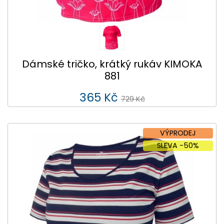
Dámské tričko, krátký rukáv KIMOKA
881
365 Kč
729 Kč
VÝPRODEJ
SLEVA -50%