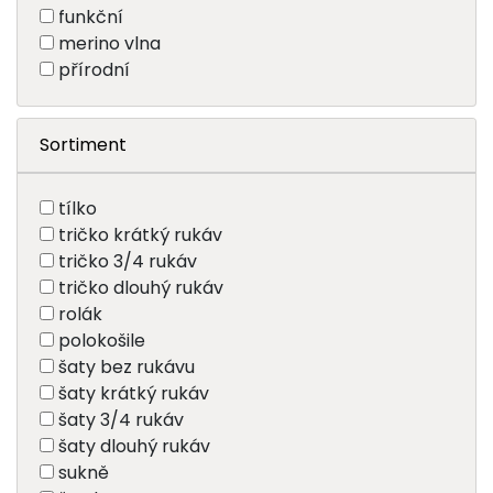
funkční
merino vlna
přírodní
Sortiment
tílko
tričko krátký rukáv
tričko 3/4 rukáv
tričko dlouhý rukáv
rolák
polokošile
šaty bez rukávu
šaty krátký rukáv
šaty 3/4 rukáv
šaty dlouhý rukáv
sukně