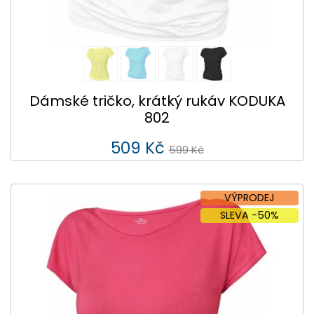
Dámské tričko, krátký rukáv KODUKA
802
509 Kč
599 Kč
VÝPRODEJ
SLEVA -50%