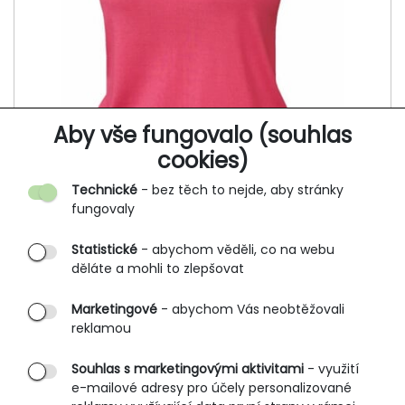
Aby vše fungovalo (souhlas
cookies)
Technické
- bez těch to nejde, aby stránky
fungovaly
Statistické
- abychom věděli, co na webu
děláte a mohli to zlepšovat
Dámské tričko, krátký rukáv KODUKA
803
Marketingové
- abychom Vás neobtěžovali
reklamou
300 Kč
599 Kč
Souhlas s marketingovými aktivitami
- využití
e-mailové adresy pro účely personalizované