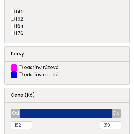
140
152
164
176
Barvy
odstíny růžové
odstíny modré
Cena (Kč)