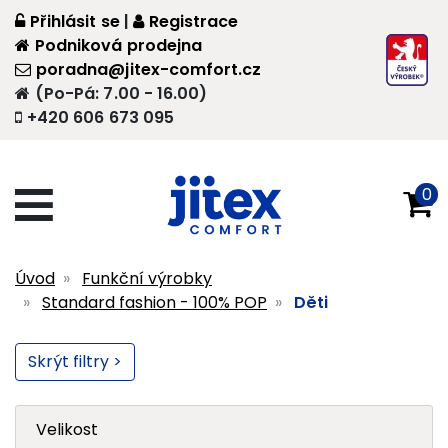
Přihlásit se
|
Registrace
Podniková prodejna
poradna@jitex-comfort.cz
(Po-Pá: 7.00 - 16.00)
+420 606 673 095
0
Úvod
Funkční výrobky
Standard fashion - 100% POP
Děti
Skrýt filtry >
Velikost