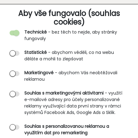
O SPOLEČNOSTI
Aby vše fungovalo (souhlas
cookies)
Kontakt
Technické
- bez těch to nejde, aby stránky
O nás
fungovaly
Partnerské prodejny
Statistické
- abychom věděli, co na webu
B2B vstup
děláte a mohli to zlepšovat
PRŮVODCE NAKUPOVÁNÍM
Marketingové
- abychom Vás neobtěžovali
reklamou
Obchodní podmínky
Rozměrové tabulky
Souhlas s marketingovými aktivitami
- využití
e-mailové adresy pro účely personalizované
Způsoby doručení
reklamy využívající data první strany v rámci
Ochrana osobních údajů
systémů Facebook Ads, Google Ads a Sklik.
Souhlas s personalizovanou reklamou a
SLUŽBY ZÁKAZNÍKŮM
využitím dat pro remarketing