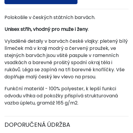
Polokošile v českých státních barvách.
Unisex střih, vhodný pro muže i ženy
.
Vyladěné detaily v barvách české vlajky: pletený bílý
límeček má v kraji modrý a červený proužek, ve
stejných barvách jsou všité paspule v ramenních
vsadkách a barevně prošitý spodní okraj těla i
rukávů. Léga se zapíná na tři barevné knoflíčky. Vše
doplňuje malý český lev vlevo na prsou.
Funkční materiál - 100% polyester, k lepší funkci
odvodu vlhka od pokožky přispívá strukturovaná
vazba úpletu, gramáž 165 g/m2.
DOPORUČENÁ ÚDRŽBA