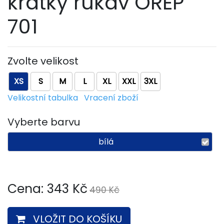
krátký rukáv OREP
701
Zvolte velikost
XS
S
M
L
XL
XXL
3XL
Velikostní tabulka
Vracení zboží
Vyberte barvu
bílá
Cena:
343
Kč
490 Kč
VLOŽIT DO KOŠÍKU