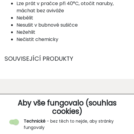
Lze prát v pračce při 40°C, otočit naruby,
máchat bez aviváže
Nebělit
Nesušit v bubnové sušičce
Nežehlit
Nečistit chemicky
SOUVISEJÍCÍ PRODUKTY
O SPOLEČNOSTI
Aby vše fungovalo (souhlas
cookies)
Kontakt
Technické
- bez těch to nejde, aby stránky
O nás
fungovaly
Partnerské prodejny