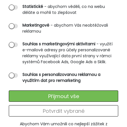
Statistické
- abychom věděli, co na webu
B2B vstup
děláte a mohli to zlepšovat
PRŮVODCE NAKUPOVÁNÍM
Marketingové
- abychom Vás neobtěžovali
reklamou
Obchodní podmínky
Rozměrové tabulky
Souhlas s marketingovými aktivitami
- využití
e-mailové adresy pro účely personalizované
Způsoby doručení
reklamy využívající data první strany v rámci
Ochrana osobních údajů
systémů Facebook Ads, Google Ads a Sklik.
Souhlas s personalizovanou reklamou a
SLUŽBY ZÁKAZNÍKŮM
využitím dat pro remarketing
Údržba oblečení
Přijmout vše
Vrácení zboží
Výměna zboží
Potvrdit vybrané
Reklamace
Abychom Vám umožnili co nejlepší zážitek z