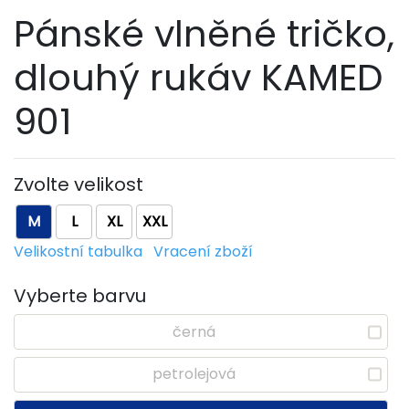
Pánské vlněné tričko,
dlouhý rukáv KAMED
901
Zvolte velikost
M
L
XL
XXL
Velikostní tabulka
Vracení zboží
Vyberte barvu
černá
petrolejová