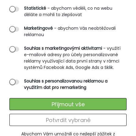
Statistické
- abychom věděli, co na webu
B2B vstup
děláte a mohli to zlepšovat
PRŮVODCE NAKUPOVÁNÍM
Marketingové
- abychom Vás neobtěžovali
reklamou
Obchodní podmínky
Rozměrové tabulky
Souhlas s marketingovými aktivitami
- využití
e-mailové adresy pro účely personalizované
Způsoby doručení
reklamy využívající data první strany v rámci
Ochrana osobních údajů
systémů Facebook Ads, Google Ads a Sklik.
Souhlas s personalizovanou reklamou a
SLUŽBY ZÁKAZNÍKŮM
využitím dat pro remarketing
Údržba oblečení
Přijmout vše
Vrácení zboží
Výměna zboží
Potvrdit vybrané
Reklamace
Abychom Vám umožnili co nejlepší zážitek z