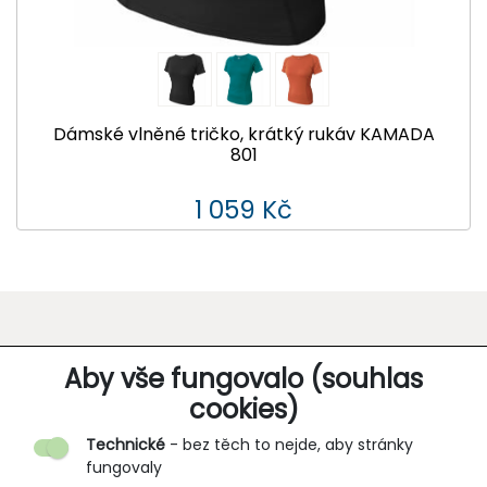
Dámské vlněné tričko, krátký rukáv KAMADA
801
1 059 Kč
O SPOLEČNOSTI
Aby vše fungovalo (souhlas
cookies)
Kontakt
Technické
- bez těch to nejde, aby stránky
O nás
fungovaly
Partnerské prodejny