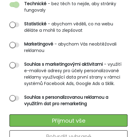
Technické
- bez těch to nejde, aby stránky
O nás
fungovaly
Partnerské prodejny
Statistické
- abychom věděli, co na webu
B2B vstup
děláte a mohli to zlepšovat
PRŮVODCE NAKUPOVÁNÍM
Marketingové
- abychom Vás neobtěžovali
reklamou
Obchodní podmínky
Rozměrové tabulky
Souhlas s marketingovými aktivitami
- využití
e-mailové adresy pro účely personalizované
Způsoby doručení
reklamy využívající data první strany v rámci
Ochrana osobních údajů
systémů Facebook Ads, Google Ads a Sklik.
Souhlas s personalizovanou reklamou a
SLUŽBY ZÁKAZNÍKŮM
využitím dat pro remarketing
Údržba oblečení
Přijmout vše
Vrácení zboží
Výměna zboží
Potvrdit vybrané