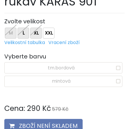
rukáv KARAS 901
Zvolte velikost
M
L
XL
XXL
Velikostní tabulka
Vracení zboží
Vyberte barvu
tm.bordová
mintová
Cena:
290
Kč
579 Kč
ZBOŽÍ NENÍ SKLADEM