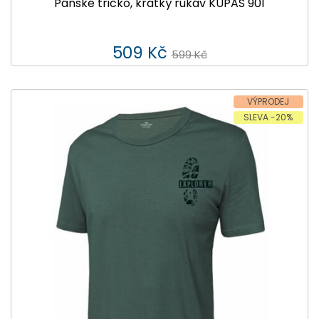
Pánské tričko, krátký rukáv KUPAS 901
509 Kč
599 Kč
VÝPRODEJ
SLEVA -20%