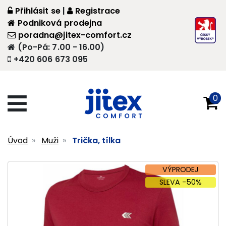
Přihlásit se
|
Registrace
Podniková prodejna
poradna@jitex-comfort.cz
(Po-Pá: 7.00 - 16.00)
+420 606 673 095
0
Úvod
Muži
Trička, tílka
VÝPRODEJ
SLEVA -50%