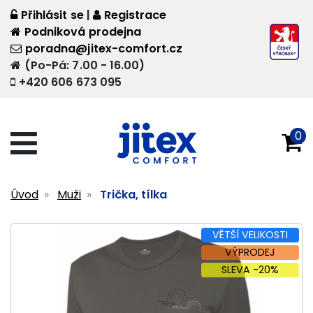
Přihlásit se
|
Registrace
Podniková prodejna
poradna@jitex-comfort.cz
(Po-Pá: 7.00 - 16.00)
+420 606 673 095
0
Úvod
Muži
Trička, tílka
VĚTŠÍ VELIKOSTI
VÝPRODEJ
SLEVA -20%