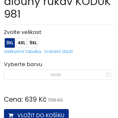
dlouhý rukáv KODUK
981
Zvolte velikost
3XL
4XL
5XL
Velikostní tabulka
Vracení zboží
Vyberte barvu
šedá
Cena:
639
Kč
799 Kč
VLOŽIT DO KOŠÍKU