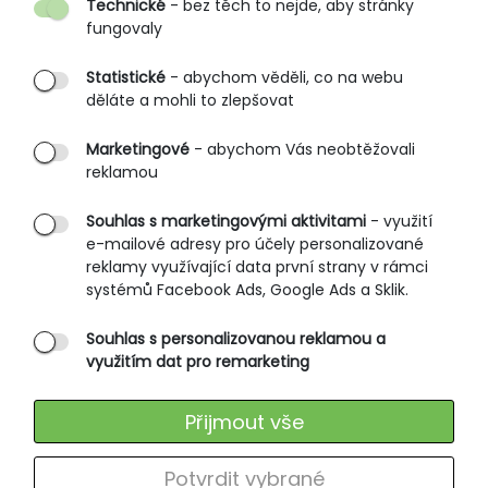
Technické
- bez těch to nejde, aby stránky
O nás
fungovaly
Partnerské prodejny
Statistické
- abychom věděli, co na webu
B2B vstup
děláte a mohli to zlepšovat
PRŮVODCE NAKUPOVÁNÍM
Marketingové
- abychom Vás neobtěžovali
reklamou
Obchodní podmínky
Rozměrové tabulky
Souhlas s marketingovými aktivitami
- využití
e-mailové adresy pro účely personalizované
Způsoby doručení
reklamy využívající data první strany v rámci
Ochrana osobních údajů
systémů Facebook Ads, Google Ads a Sklik.
Souhlas s personalizovanou reklamou a
SLUŽBY ZÁKAZNÍKŮM
využitím dat pro remarketing
Údržba oblečení
Přijmout vše
Vrácení zboží
Výměna zboží
Potvrdit vybrané