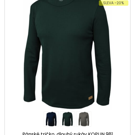
SLEVA -20%
Pánské tričko, dlouhý rukáv KOPUN 981