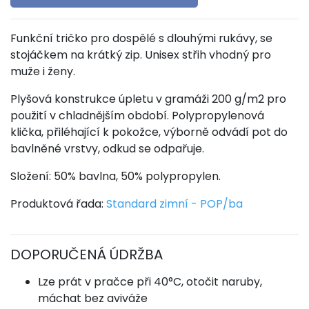
Funkční tričko pro dospělé s dlouhými rukávy, se
stojáčkem na krátký zip. Unisex střih vhodný pro
muže i ženy.
Plyšová konstrukce úpletu v gramáži 200 g/m2 pro
použití v chladnějším období. Polypropylenová
klička, přiléhající k pokožce, výborně odvádí pot do
bavlněné vrstvy, odkud se odpařuje.
Složení: 50% bavlna, 50% polypropylen.
Produktová řada:
Standard zimní - POP/ba
DOPORUČENÁ ÚDRŽBA
Lze prát v pračce při 40°C, otočit naruby,
máchat bez aviváže