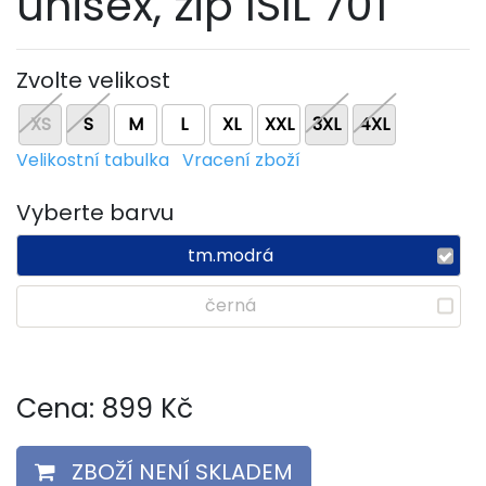
unisex, zip ISIL 701
Zvolte velikost
XS
S
M
L
XL
XXL
3XL
4XL
Velikostní tabulka
Vracení zboží
Vyberte barvu
tm.modrá
černá
Cena:
899
Kč
ZBOŽÍ NENÍ SKLADEM