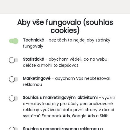
O SPOLEČNOSTI
Aby vše fungovalo (souhlas
cookies)
Kontakt
Technické
- bez těch to nejde, aby stránky
O nás
fungovaly
Partnerské prodejny
Statistické
- abychom věděli, co na webu
B2B vstup
děláte a mohli to zlepšovat
PRŮVODCE NAKUPOVÁNÍM
Marketingové
- abychom Vás neobtěžovali
reklamou
Obchodní podmínky
Rozměrové tabulky
Souhlas s marketingovými aktivitami
- využití
e-mailové adresy pro účely personalizované
Způsoby doručení
reklamy využívající data první strany v rámci
Ochrana osobních údajů
systémů Facebook Ads, Google Ads a Sklik.
Souhlas s personalizovanou reklamou a
SLUŽBY ZÁKAZNÍKŮM