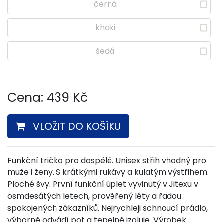
černá
khaki
šedá
Cena:
439
Kč
VLOŽIT DO KOŠÍKU
Funkční tričko pro dospělé. Unisex střih vhodný pro
muže i ženy.
S krátkými rukávy a kulatým výstřihem.
Ploché švy. První funkční úplet vyvinutý v Jitexu v
osmdesátých letech, prověřený léty a řadou
spokojených zákazníků. Nejrychleji schnoucí prádlo,
výborně odvádí pot a tepelně izoluje. Výrobek