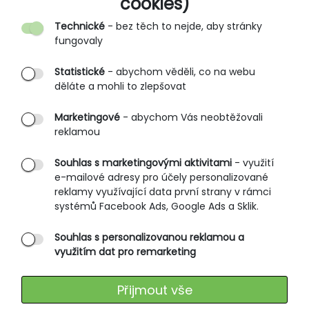
cookies)
Kontakt
Technické
- bez těch to nejde, aby stránky
O nás
fungovaly
Partnerské prodejny
Statistické
- abychom věděli, co na webu
B2B vstup
děláte a mohli to zlepšovat
PRŮVODCE NAKUPOVÁNÍM
Marketingové
- abychom Vás neobtěžovali
reklamou
Obchodní podmínky
Rozměrové tabulky
Souhlas s marketingovými aktivitami
- využití
e-mailové adresy pro účely personalizované
Způsoby doručení
reklamy využívající data první strany v rámci
Ochrana osobních údajů
systémů Facebook Ads, Google Ads a Sklik.
Souhlas s personalizovanou reklamou a
SLUŽBY ZÁKAZNÍKŮM
využitím dat pro remarketing
Údržba oblečení
Přijmout vše
Vrácení zboží