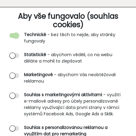
O SPOLEČNOSTI
Aby vše fungovalo (souhlas
cookies)
Kontakt
Technické
- bez těch to nejde, aby stránky
O nás
fungovaly
Partnerské prodejny
Statistické
- abychom věděli, co na webu
B2B vstup
děláte a mohli to zlepšovat
PRŮVODCE NAKUPOVÁNÍM
Marketingové
- abychom Vás neobtěžovali
reklamou
Obchodní podmínky
Rozměrové tabulky
Souhlas s marketingovými aktivitami
- využití
e-mailové adresy pro účely personalizované
Způsoby doručení
reklamy využívající data první strany v rámci
Ochrana osobních údajů
systémů Facebook Ads, Google Ads a Sklik.
Souhlas s personalizovanou reklamou a
SLUŽBY ZÁKAZNÍKŮM
využitím dat pro remarketing