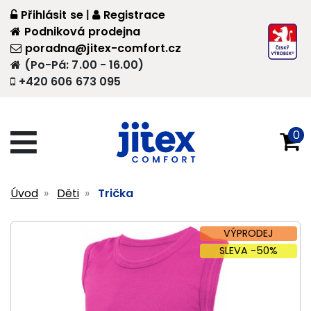
Přihlásit se
|
Registrace
Podniková prodejna
poradna@jitex-comfort.cz
(Po-Pá: 7.00 - 16.00)
+420 606 673 095
0
Úvod
Děti
Trička
VÝPRODEJ
SLEVA -50%