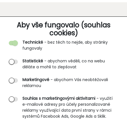
O SPOLEČNOSTI
Aby vše fungovalo (souhlas
cookies)
Kontakt
Technické
- bez těch to nejde, aby stránky
O nás
fungovaly
Partnerské prodejny
Statistické
- abychom věděli, co na webu
B2B vstup
děláte a mohli to zlepšovat
PRŮVODCE NAKUPOVÁNÍM
Marketingové
- abychom Vás neobtěžovali
reklamou
Obchodní podmínky
Rozměrové tabulky
Souhlas s marketingovými aktivitami
- využití
e-mailové adresy pro účely personalizované
Způsoby doručení
reklamy využívající data první strany v rámci
Ochrana osobních údajů
systémů Facebook Ads, Google Ads a Sklik.