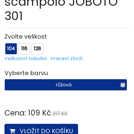
scampolo JOBOTO
301
Zvolte velikost
104
116
128
Velikostní tabulka
Vracení zboží
Vyberte barvu
růžová
Cena:
109
Kč
217 Kč
VLOŽIT DO KOŠÍKU