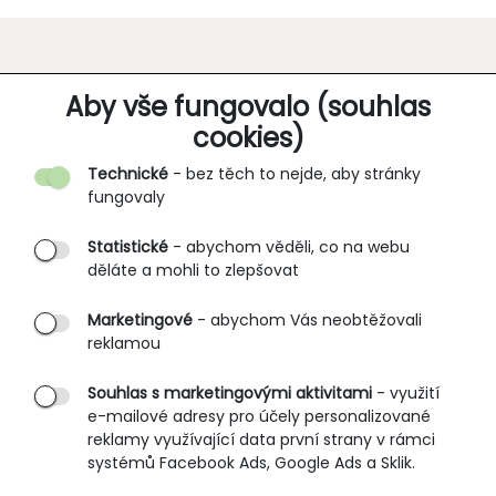
O SPOLEČNOSTI
Aby vše fungovalo (souhlas
cookies)
Kontakt
Technické
- bez těch to nejde, aby stránky
O nás
fungovaly
Partnerské prodejny
Statistické
- abychom věděli, co na webu
B2B vstup
děláte a mohli to zlepšovat
PRŮVODCE NAKUPOVÁNÍM
Marketingové
- abychom Vás neobtěžovali
reklamou
Obchodní podmínky
Rozměrové tabulky
Souhlas s marketingovými aktivitami
- využití
e-mailové adresy pro účely personalizované
Způsoby doručení
reklamy využívající data první strany v rámci
Ochrana osobních údajů
systémů Facebook Ads, Google Ads a Sklik.