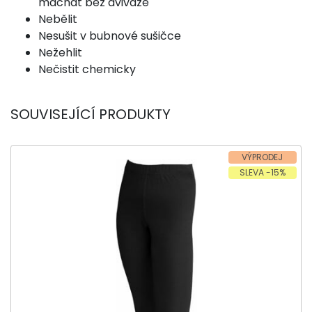
máchat bez aviváže
Nebělit
Nesušit v bubnové sušičce
Nežehlit
Nečistit chemicky
SOUVISEJÍCÍ PRODUKTY
VÝPRODEJ
SLEVA -15%