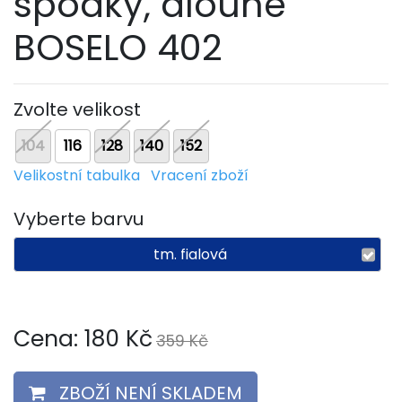
spodky, dlouhé
BOSELO 402
Zvolte velikost
104
116
128
140
152
Velikostní tabulka
Vracení zboží
Vyberte barvu
tm. fialová
Cena:
180
Kč
359 Kč
ZBOŽÍ NENÍ SKLADEM