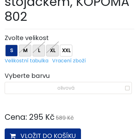
stojáčkem, KOPOMA
802
Zvolte velikost
S
M
L
XL
XXL
Velikostní tabulka
Vracení zboží
Vyberte barvu
olivová
Cena:
295
Kč
589 Kč
VLOŽIT DO KOŠÍKU