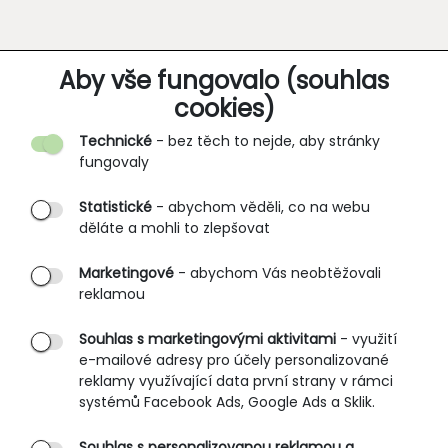
O SPOLEČNOSTI
Aby vše fungovalo (souhlas
cookies)
Kontakt
Technické
- bez těch to nejde, aby stránky
O nás
fungovaly
Partnerské prodejny
Statistické
- abychom věděli, co na webu
B2B vstup
děláte a mohli to zlepšovat
PRŮVODCE NAKUPOVÁNÍM
Marketingové
- abychom Vás neobtěžovali
reklamou
Obchodní podmínky
Rozměrové tabulky
Souhlas s marketingovými aktivitami
- využití
e-mailové adresy pro účely personalizované
Způsoby doručení
reklamy využívající data první strany v rámci
Ochrana osobních údajů
systémů Facebook Ads, Google Ads a Sklik.
Souhlas s personalizovanou reklamou a