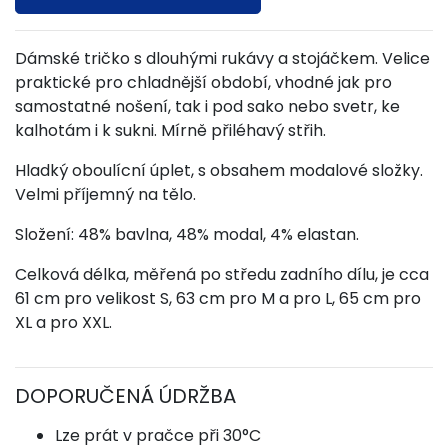
Dámské tričko s dlouhými rukávy a stojáčkem. Velice
praktické pro chladnější období, vhodné jak pro
samostatné nošení, tak i pod sako nebo svetr, ke
kalhotám i k sukni. Mírně přiléhavý střih.
Hladký oboulícní úplet, s obsahem modalové složky.
Velmi příjemný na tělo.
Složení: 48% bavlna, 48% modal, 4% elastan.
Celková délka, měřená po středu zadního dílu, je cca
61 cm pro velikost S, 63 cm pro M a pro L, 65 cm pro
XL a pro XXL.
DOPORUČENÁ ÚDRŽBA
Lze prát v pračce při 30°C