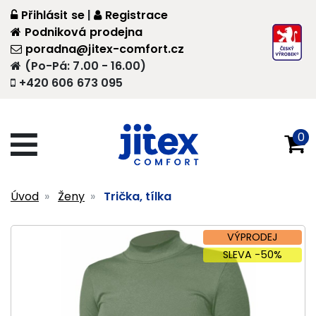
Přihlásit se
|
Registrace
Podniková prodejna
poradna@jitex-comfort.cz
(Po-Pá: 7.00 - 16.00)
+420 606 673 095
0
Úvod
Ženy
Trička, tílka
VÝPRODEJ
SLEVA -50%