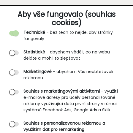
O SPOLEČNOSTI
Aby vše fungovalo (souhlas
cookies)
Kontakt
Technické
- bez těch to nejde, aby stránky
O nás
fungovaly
Partnerské prodejny
Statistické
- abychom věděli, co na webu
B2B vstup
děláte a mohli to zlepšovat
PRŮVODCE NAKUPOVÁNÍM
Marketingové
- abychom Vás neobtěžovali
reklamou
Obchodní podmínky
Rozměrové tabulky
Souhlas s marketingovými aktivitami
- využití
e-mailové adresy pro účely personalizované
Způsoby doručení
reklamy využívající data první strany v rámci
Ochrana osobních údajů
systémů Facebook Ads, Google Ads a Sklik.
Souhlas s personalizovanou reklamou a
SLUŽBY ZÁKAZNÍKŮM
využitím dat pro remarketing