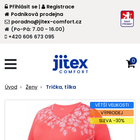
Přihlásit se
|
Registrace
Podniková prodejna
poradna@jitex-comfort.cz
(Po-Pá: 7.00 - 16.00)
+420 606 673 095
0
Úvod
Ženy
Trička, tílka
VĚTŠÍ VELIKOSTI
VÝPRODEJ
SLEVA -30%