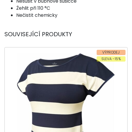
Nesušit v bubnové sušičce
Žehlit při 110 °C
Nečistit chemicky
SOUVISEJÍCÍ PRODUKTY
VÝPRODEJ
SLEVA -15%