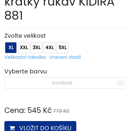
krátký rukáv KIDIRA
881
Zvolte velikost
XL
XXL
3XL
4XL
5XL
Velikostní tabulka
Vracení zboží
Vyberte barvu
korálová
Cena:
545
Kč
779 Kč
VLOŽIT DO KOŠÍKU