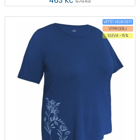
463 Kč
579 Kč
VĚTŠÍ VELIKOSTI
VÝPRODEJ
SLEVA -15%