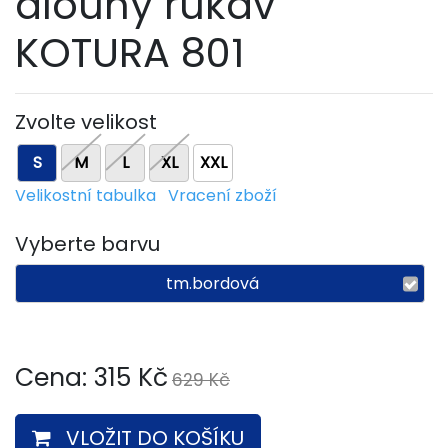
dlouhý rukáv
KOTURA 801
Zvolte velikost
S
M
L
XL
XXL
Velikostní tabulka
Vracení zboží
Vyberte barvu
tm.bordová
Cena:
315
Kč
629 Kč
VLOŽIT DO KOŠÍKU