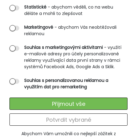
Statistické
- abychom věděli, co na webu
B2B vstup
děláte a mohli to zlepšovat
PRŮVODCE NAKUPOVÁNÍM
Marketingové
- abychom Vás neobtěžovali
reklamou
Obchodní podmínky
Rozměrové tabulky
Souhlas s marketingovými aktivitami
- využití
e-mailové adresy pro účely personalizované
Způsoby doručení
reklamy využívající data první strany v rámci
Ochrana osobních údajů
systémů Facebook Ads, Google Ads a Sklik.
Souhlas s personalizovanou reklamou a
SLUŽBY ZÁKAZNÍKŮM
využitím dat pro remarketing
Údržba oblečení
Přijmout vše
Vrácení zboží
Výměna zboží
Potvrdit vybrané
Reklamace
Abychom Vám umožnili co nejlepší zážitek z