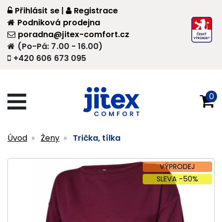
Přihlásit se
|
Registrace
Podniková prodejna
poradna@jitex-comfort.cz
(Po-Pá: 7.00 - 16.00)
+420 606 673 095
0
Úvod
Ženy
Trička, tílka
VÝPRODEJ
SLEVA -50%