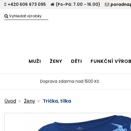
+420 606 673 095
(Po-Pá: 7.00 - 16.00)
poradna@
MUŽI
ŽENY
DĚTI
FUNKČNÍ VÝRO
Doprava zdarma nad 1500 Kč
Úvod
Ženy
Trička, tílka