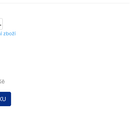
L
í zboží
Kč
KU