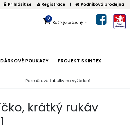
Přihlásit se
Registrace
|
Podniková prodejna
0
Košík je prázdný
DÁRKOVÉ POUKAZY
PROJEKT SKINTEX
Rozměrové tabulky na vyžádání
čko, krátký rukáv
1