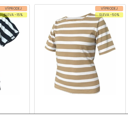
VÝPRODEJ
VÝPRODEJ
SLEVA -15%
SLEVA -50%
ý rukáv
Dámské tričko, krátký rukáv
KEVUTA 803