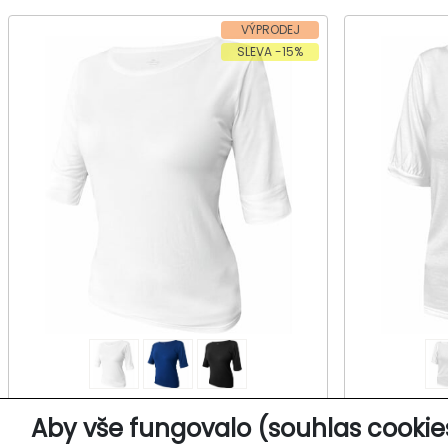
VÝPRODEJ
SLEVA -15%
Dámské tričko, krátký rukáv
Dámské
Aby vše fungovalo (souhlas cookie
KUSELA 801