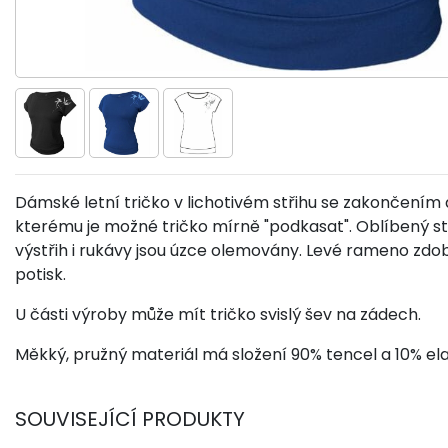
Dámské letní tričko v lichotivém střihu se zakončením 
kterému je možné tričko mírně "podkasat". Oblíbený st
výstřih i rukávy jsou úzce olemovány. Levé rameno zd
potisk.
U části výroby může mít tričko svislý šev na zádech.
Měkký, pružný materiál má složení 90% tencel a 10% ela
SOUVISEJÍCÍ PRODUKTY