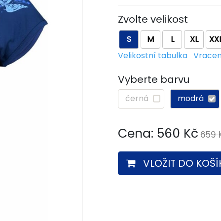
Zvolte velikost
S
M
L
XL
XX
Velikostní tabulka
Vracen
Vyberte barvu
černá
modrá
Cena:
560
Kč
659 
VLOŽIT DO KOŠÍ