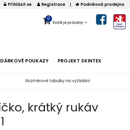
Přihlásit se
Registrace
|
Podniková prodejna
0
Košík je prázdný
DÁRKOVÉ POUKAZY
PROJEKT SKINTEX
Rozměrové tabulky na vyžádání
čko, krátký rukáv
1