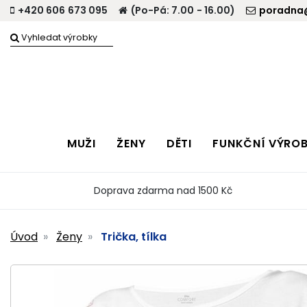
+420 606 673 095
(Po-Pá: 7.00 - 16.00)
poradna@
MUŽI
ŽENY
DĚTI
FUNKČNÍ VÝRO
Doprava zdarma nad 1500 Kč
Úvod
Ženy
Trička, tílka