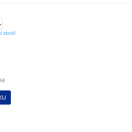
L
í zboží
Kč
KU