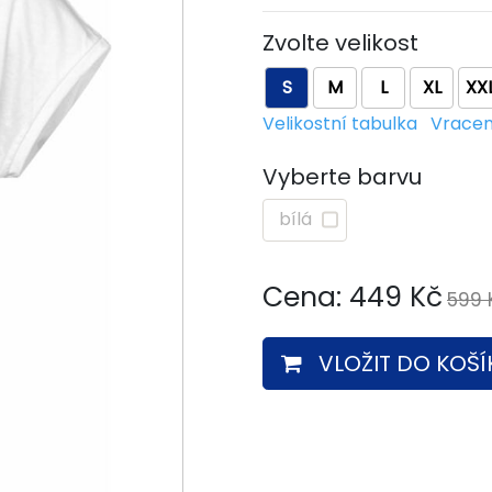
Zvolte velikost
S
M
L
XL
XX
Velikostní tabulka
Vracen
Vyberte barvu
bílá
Cena:
449
Kč
599 
VLOŽIT DO KOŠÍ