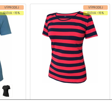
VÝPRODEJ
VÝPRODEJ
SLEVA -15%
SLEVA -15%
ý rukáv
Dámské tričko, krátký rukáv
KELURA 801