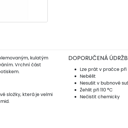
DOPORUČENÁ ÚDRŽB
 olemovaným, kulatým
váním. Vrchní část
Lze prát v pračce při
potiskem.
Nebělit
Nesušit v bubnové su
Žehlit při 110 °C
é složky, která je velmi
Nečistit chemicky
amid.