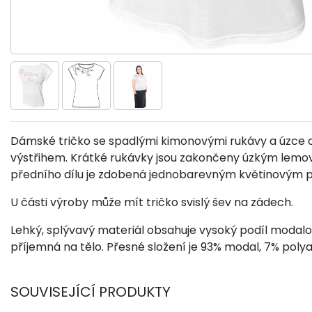
Dámské tričko se spadlými kimonovými rukávy a úzce
výstřihem. Krátké rukávky jsou zakončeny úzkým lemo
předního dílu je zdobená jednobarevným květinovým 
U části výroby může mít tričko svislý šev na zádech.
Lehký, splývavý materiál obsahuje vysoký podíl modalov
příjemná na tělo. Přesné složení je 93% modal, 7% poly
SOUVISEJÍCÍ PRODUKTY