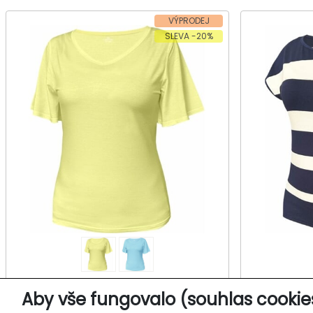
VÝPRODEJ
SLEVA -20%
Dámské tričko, krátký rukáv
Dámské
Aby vše fungovalo (souhlas cookie
KOZUBA 801