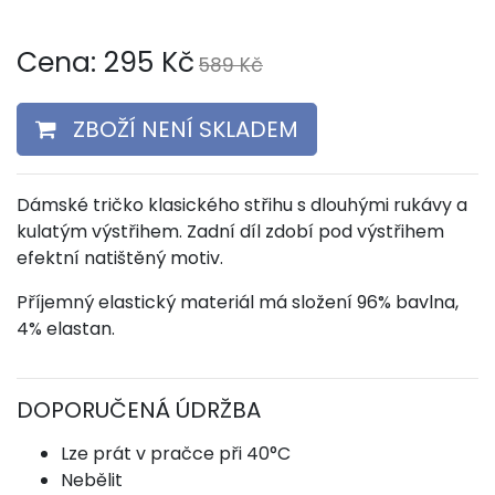
Cena:
295
Kč
589 Kč
ZBOŽÍ NENÍ SKLADEM
Dámské tričko klasického střihu s dlouhými rukávy a
kulatým výstřihem. Zadní díl zdobí pod výstřihem
efektní natištěný motiv.
Příjemný elastický materiál má složení 96% bavlna,
4% elastan.
DOPORUČENÁ ÚDRŽBA
Lze prát v pračce při 40°C
Nebělit