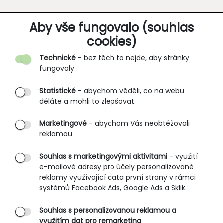
O SPOLEČNOSTI
Aby vše fungovalo (souhlas
cookies)
Kontakt
Technické
- bez těch to nejde, aby stránky
O nás
fungovaly
Partnerské prodejny
Statistické
- abychom věděli, co na webu
B2B vstup
děláte a mohli to zlepšovat
PRŮVODCE NAKUPOVÁNÍM
Marketingové
- abychom Vás neobtěžovali
reklamou
Obchodní podmínky
Rozměrové tabulky
Souhlas s marketingovými aktivitami
- využití
e-mailové adresy pro účely personalizované
Způsoby doručení
reklamy využívající data první strany v rámci
Ochrana osobních údajů
systémů Facebook Ads, Google Ads a Sklik.
Souhlas s personalizovanou reklamou a
SLUŽBY ZÁKAZNÍKŮM
využitím dat pro remarketing