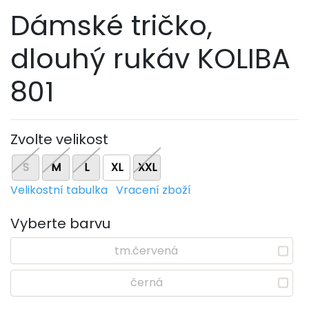
Dámské tričko,
dlouhý rukáv KOLIBA
801
Zvolte velikost
S
M
L
XL
XXL
Velikostní tabulka
Vracení zboží
Vyberte barvu
tm.červená
černá