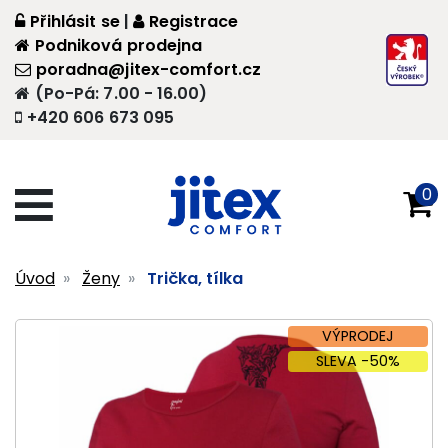
Přihlásit se
|
Registrace
Podniková prodejna
poradna@jitex-comfort.cz
(Po-Pá: 7.00 - 16.00)
+420 606 673 095
0
Úvod
Ženy
Trička, tílka
VÝPRODEJ
SLEVA -50%