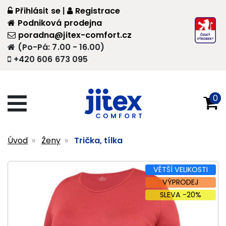
Přihlásit se
|
Registrace
Podniková prodejna
poradna@jitex-comfort.cz
(Po-Pá: 7.00 - 16.00)
+420 606 673 095
0
Úvod
Ženy
Trička, tílka
VĚTŠÍ VELIKOSTI
VÝPRODEJ
SLEVA -20%