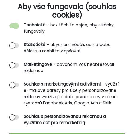
O SPOLEČNOSTI
Aby vše fungovalo (souhlas
cookies)
Kontakt
Technické
- bez těch to nejde, aby stránky
O nás
fungovaly
Partnerské prodejny
Statistické
- abychom věděli, co na webu
B2B vstup
děláte a mohli to zlepšovat
PRŮVODCE NAKUPOVÁNÍM
Marketingové
- abychom Vás neobtěžovali
reklamou
Obchodní podmínky
Rozměrové tabulky
Souhlas s marketingovými aktivitami
- využití
e-mailové adresy pro účely personalizované
Způsoby doručení
reklamy využívající data první strany v rámci
Ochrana osobních údajů
systémů Facebook Ads, Google Ads a Sklik.
Souhlas s personalizovanou reklamou a
SLUŽBY ZÁKAZNÍKŮM
využitím dat pro remarketing
Údržba oblečení