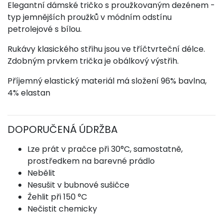
Elegantní dámské tričko
s proužkovaným dezénem -
typ jemnějších proužků v módním odstínu
petrolejové s bílou.
Rukávy klasického střihu jsou ve tříčtvrteční délce.
Zdobným prvkem trička je obálkový výstřih.
Příjemný elastický materiál má složení 96% bavlna,
4% elastan
DOPORUČENÁ ÚDRŽBA
Lze prát v pračce při 30°C, samostatně,
prostředkem na barevné prádlo
Nebělit
Nesušit v bubnové sušičce
Žehlit při 150 °C
Nečistit chemicky