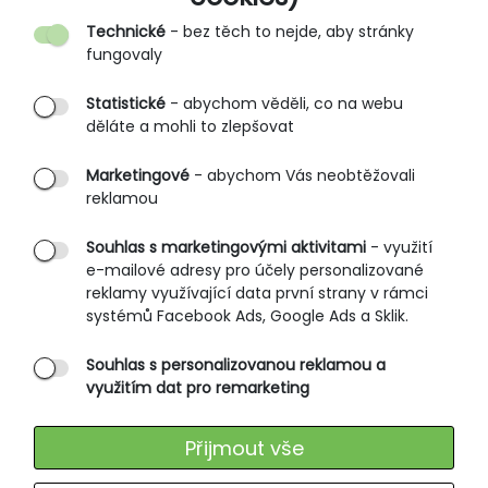
Kontakt
Technické
- bez těch to nejde, aby stránky
O nás
fungovaly
Partnerské prodejny
Statistické
- abychom věděli, co na webu
B2B vstup
děláte a mohli to zlepšovat
PRŮVODCE NAKUPOVÁNÍM
Marketingové
- abychom Vás neobtěžovali
reklamou
Obchodní podmínky
Rozměrové tabulky
Souhlas s marketingovými aktivitami
- využití
e-mailové adresy pro účely personalizované
Způsoby doručení
reklamy využívající data první strany v rámci
Ochrana osobních údajů
systémů Facebook Ads, Google Ads a Sklik.
Souhlas s personalizovanou reklamou a
SLUŽBY ZÁKAZNÍKŮM
využitím dat pro remarketing
Údržba oblečení
Přijmout vše
Vrácení zboží
Výměna zboží