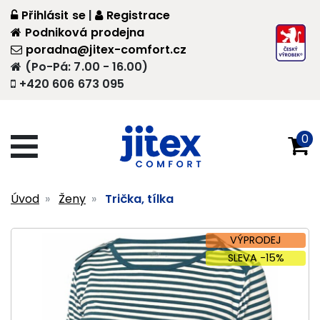
Přihlásit se
|
Registrace
Podniková prodejna
poradna@jitex-comfort.cz
(Po-Pá: 7.00 - 16.00)
+420 606 673 095
0
Úvod
Ženy
Trička, tílka
VÝPRODEJ
SLEVA -15%