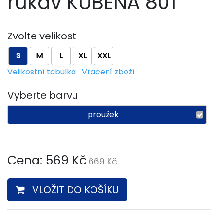
rukáv KUBENA 801
Zvolte velikost
S
M
L
XL
XXL
Velikostní tabulka
Vracení zboží
Vyberte barvu
proužek
Cena:
569
Kč
669 Kč
VLOŽIT DO KOŠÍKU