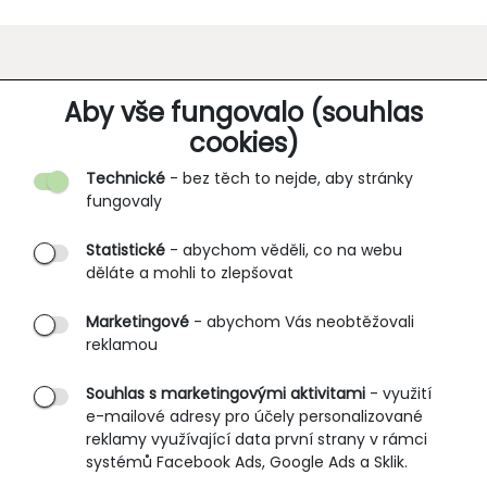
O SPOLEČNOSTI
Aby vše fungovalo (souhlas
cookies)
Kontakt
Technické
- bez těch to nejde, aby stránky
O nás
fungovaly
Partnerské prodejny
Statistické
- abychom věděli, co na webu
B2B vstup
děláte a mohli to zlepšovat
PRŮVODCE NAKUPOVÁNÍM
Marketingové
- abychom Vás neobtěžovali
reklamou
Obchodní podmínky
Rozměrové tabulky
Souhlas s marketingovými aktivitami
- využití
e-mailové adresy pro účely personalizované
Způsoby doručení
reklamy využívající data první strany v rámci
Ochrana osobních údajů
systémů Facebook Ads, Google Ads a Sklik.