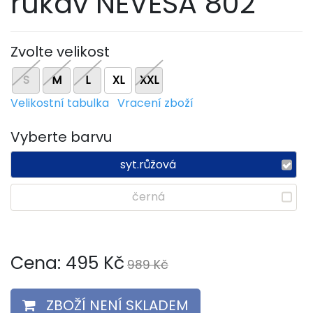
rukáv NEVESA 802
Zvolte velikost
S
M
L
XL
XXL
Velikostní tabulka
Vracení zboží
Vyberte barvu
syt.růžová
černá
Cena:
495
Kč
989 Kč
ZBOŽÍ NENÍ SKLADEM