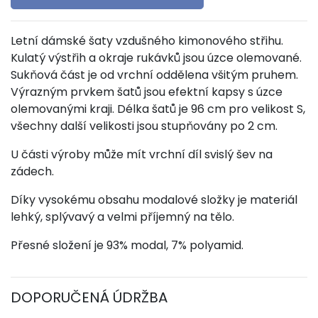
Letní dámské šaty vzdušného kimonového střihu.
Kulatý výstřih a okraje rukávků jsou úzce olemované.
Sukňová část je od vrchní oddělena všitým pruhem.
Výrazným prvkem šatů jsou efektní kapsy s úzce
olemovanými kraji. Délka šatů je 96 cm pro velikost S,
všechny další velikosti jsou stupňovány po 2 cm.
U části výroby může mít vrchní díl svislý šev na
zádech.
Díky vysokému obsahu modalové složky je materiál
lehký, splývavý a velmi příjemný na tělo.
Přesné složení je 93% modal, 7% polyamid.
DOPORUČENÁ ÚDRŽBA