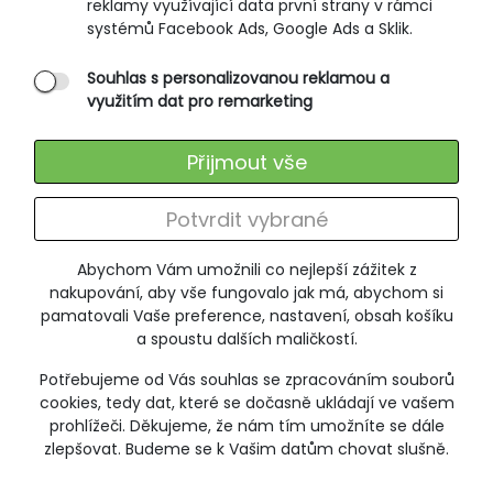
reklamy využívající data první strany v rámci
Ochrana osobních údajů
systémů Facebook Ads, Google Ads a Sklik.
Souhlas s personalizovanou reklamou a
SLUŽBY ZÁKAZNÍKŮM
využitím dat pro remarketing
Údržba oblečení
Přijmout vše
Vrácení zboží
Výměna zboží
Potvrdit vybrané
Reklamace
Abychom Vám umožnili co nejlepší zážitek z
ODEBÍRÁNÍ NEWSLETTERU
nakupování, aby vše fungovalo jak má, abychom si
pamatovali Vaše preference, nastavení, obsah košíku
a spoustu dalších maličkostí.
Potřebujeme od Vás souhlas se zpracováním souborů
+420 606 673 095
cookies, tedy dat, které se dočasně ukládají ve vašem
poradna@jitex-comfort.cz
prohlížeči. Děkujeme, že nám tím umožníte se dále
zlepšovat. Budeme se k Vašim datům chovat slušně.