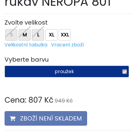
rukáv NEROPA 801
Zvolte velikost
S
M
L
XL
XXL
Velikostní tabulka
Vracení zboží
Vyberte barvu
proužek
Cena:
807
Kč
949 Kč
ZBOŽÍ NENÍ SKLADEM