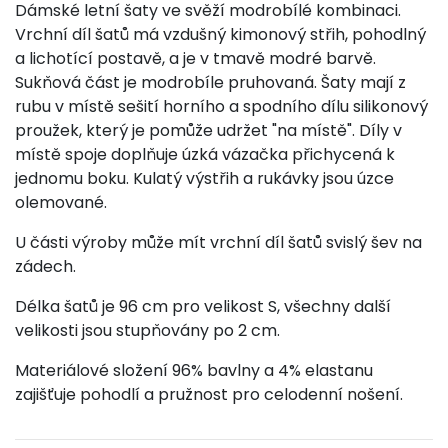
Dámské letní šaty ve svěží modrobílé kombinaci.
Vrchní díl šatů má vzdušný kimonový střih, pohodlný
a lichotící postavě, a je v tmavě modré barvě.
Sukňová část je modrobíle pruhovaná. Šaty mají z
rubu v místě sešití horního a spodního dílu silikonový
proužek, který je pomůže udržet "na místě". Díly v
místě spoje doplňuje úzká vázačka přichycená k
jednomu boku. Kulatý výstřih a rukávky jsou úzce
olemované.
U části výroby může mít vrchní díl šatů svislý šev na
zádech.
Délka šatů je 96 cm pro velikost S, všechny další
velikosti jsou stupňovány po 2 cm.
Materiálové složení 96% bavlny a 4% elastanu
zajišťuje pohodlí a pružnost pro celodenní nošení.