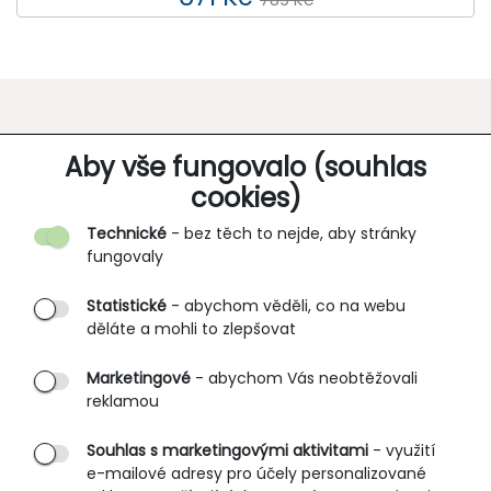
O SPOLEČNOSTI
Aby vše fungovalo (souhlas
cookies)
Kontakt
Technické
- bez těch to nejde, aby stránky
O nás
fungovaly
Partnerské prodejny
Statistické
- abychom věděli, co na webu
B2B vstup
děláte a mohli to zlepšovat
PRŮVODCE NAKUPOVÁNÍM
Marketingové
- abychom Vás neobtěžovali
reklamou
Obchodní podmínky
Rozměrové tabulky
Souhlas s marketingovými aktivitami
- využití
e-mailové adresy pro účely personalizované
Způsoby doručení