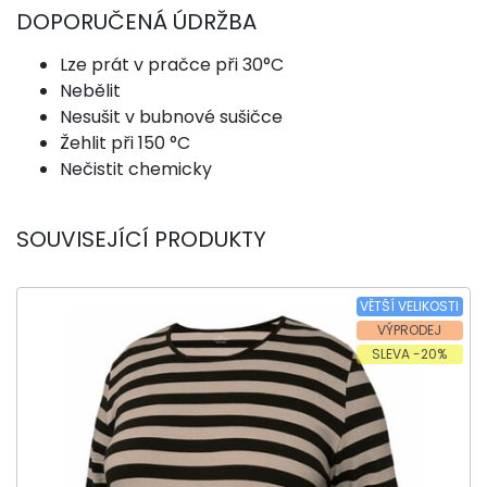
DOPORUČENÁ ÚDRŽBA
Lze prát v pračce při 30°C
Nebělit
Nesušit v bubnové sušičce
Žehlit při 150 °C
Nečistit chemicky
SOUVISEJÍCÍ PRODUKTY
VĚTŠÍ VELIKOSTI
VÝPRODEJ
SLEVA -20%