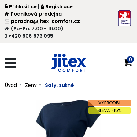
Přihlásit se
|
Registrace
Podniková prodejna
poradna@jitex-comfort.cz
(Po-Pá: 7.00 - 16.00)
+420 606 673 095
0
Úvod
Ženy
Šaty, sukně
VÝPRODEJ
SLEVA -15%